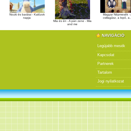
Nouki és barátai - Kalózok
Magyar Népmesék - 
napja
csillagász, a lopó, a.
Mia és én - A pán zene - Mia
and me
NAVIGÁCIÓ
Legújabb mesék
Kapcsolat
Partnerek
Tartalom
Jogi nyilatkozat