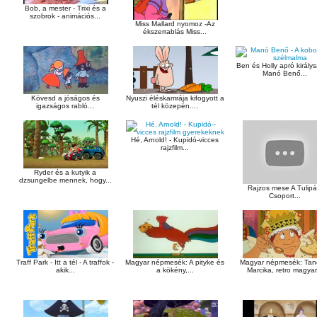
Bob, a mester - Trixi és a
szobrok - animációs...
Miss Mallard nyomoz -Az
ékszerrablás Miss...
Ben és Holly apró király
Manó Benő...
Kövesd a jóságos és
Nyuszi éléskamrája kifogyott a
igazságos rabló...
tél közepén....
Hé, Arnold! - Kupidó-vicces
rajzfilm...
Ryder és a kutyik a
dzsungelbe mennek, hogy...
Rajzos mese A Tulip
Csoport...
Traff Park - Itt a tél - A traffok -
Magyar népmesék: A pityke és
Magyar népmesék: Tan
akik...
a kökény,...
Marcika, retro magyar.