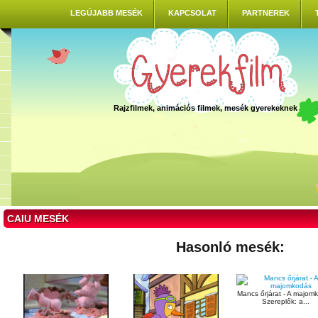
LEGÚJABB MESÉK
KAPCSOLAT
PARTNEREK
Rajzfilmek, animációs filmek, mesék gyerekeknek
CAIU MESÉK
Hasonló mesék:
Mancs őrjárat - A majom
Szereplők: a...