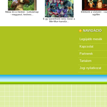
Mása és a medve - Lekvárnap
Elöttünk a vízözön - csa
- magyarul, kedves...
rajzfilm
E gy szerethető retro mese a
Mirr-Murr kandúr...
NAVIGÁCIÓ
Legújabb mesék
Kapcsolat
Partnerek
Tartalom
Jogi nyilatkozat