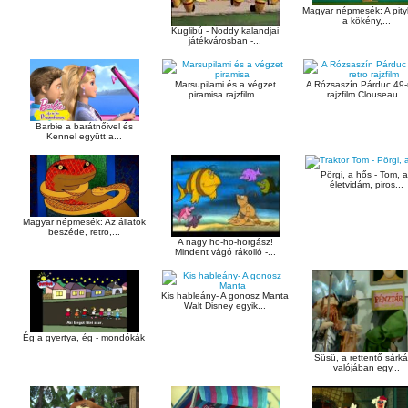
Magyar népmesék: A pity
a kökény,...
Kuglibú - Noddy kalandjai
játékvárosban -...
Marsupilami és a végzet
A Rózsaszín Párduc 49-
piramisa rajzfilm...
rajzfilm Clouseau...
Barbie a barátnőivel és
Kennel együtt a...
Pörgi, a hős - Tom, 
életvidám, piros...
Magyar népmesék: Az állatok
beszéde, retro,...
A nagy ho-ho-horgász!
Mindent vágó rákolló -...
Kis hableány- A gonosz Manta
Walt Disney egyik...
Ég a gyertya, ég - mondókák
Süsü, a rettentő sárk
valójában egy...