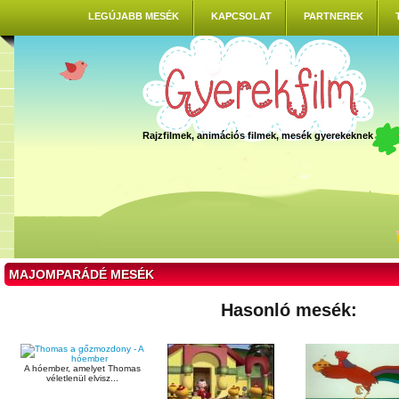
LEGÚJABB MESÉK
KAPCSOLAT
PARTNEREK
Rajzfilmek, animációs filmek, mesék gyerekeknek
MAJOMPARÁDÉ MESÉK
Hasonló mesék:
A hóember, amelyet Thomas
véletlenül elvisz...