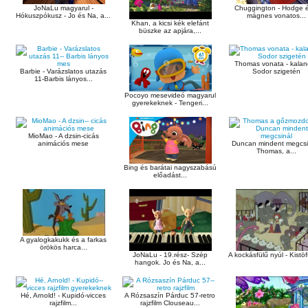
JoNaLu magyarul -
Chuggington - Hodge 
Hókuszpókusz - Jo és Na, a...
mágnes vonatos...
Khan, a kicsi kék elefánt
büszke az apjára,...
Thomas vonata - kala
Barbie - Varázslatos utazás
Sodor szigetén
11-Barbis lányos...
Pocoyo mesevideó magyarul
gyerekeknek - Tengeri...
MioMao - A dzsin-cicás
animációs mese
Duncan mindent megcsin
Thomas, a...
Bing és barátai nagyszabású
előadást...
A gyalogkakukk és a farkas
örökös harca...
JoNaLu - 19.rész- Szép
A kockásfülű nyúl - Kistöfi
hangok. Jo és Na, a...
Hé, Arnold! - Kupidó-vicces
A Rózsaszín Párduc 57-retro
rajzfilm...
rajzfilm Clouseau...