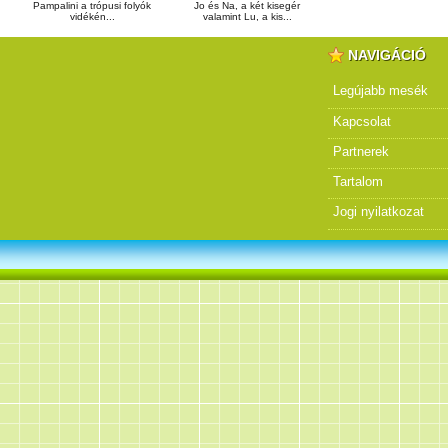
Pampalini a trópusi folyók
Jo és Na, a két kisegér
vidékén...
valamint Lu, a kis...
NAVIGÁCIÓ
Legújabb mesék
Kapcsolat
Partnerek
Tartalom
Jogi nyilatkozat