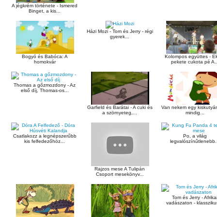
A jégkrém története - Ismered
Binget, a kis...
Házi Mozi - Tom és Jerry - régi
gyerek...
Bogyó és Babóca: A
Kolompos együttes - E
homokvár
pekete cukota pé A..
Thomas a gőzmozdony - Az
első díj, Thomas-os...
Garfield és Barátai - A cuki és
Van nekem egy kiskutyám
a szörnyeteg,...
mindig...
Csatlakozz a legnépszerűbb
Po, a világ
kis felfedezőhöz...
legvalószínűtlenebb.
Rajzos mese A Tulipán
Csoport mesekönyv...
Tom és Jerry - Afrika
vadászaton - klasszikus