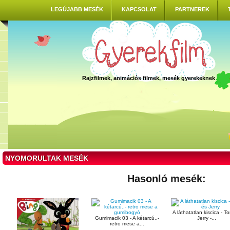
LEGÚJABB MESÉK
KAPCSOLAT
PARTNEREK
Rajzfilmek, animációs filmek, mesék gyerekeknek
NYOMORULTAK MESÉK
Hasonló mesék:
A láthatatlan kiscica - T
Gumimacik 03 - A kétarcú..-
Jerry -...
retro mese a...