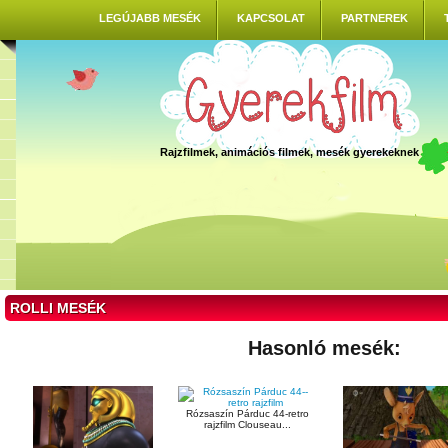
LEGÚJABB MESÉK
KAPCSOLAT
PARTNEREK
Rajzfilmek, animációs filmek, mesék gyerekeknek
ROLLI MESÉK
Hasonló mesék:
Rózsaszín Párduc 44-retro
rajzfilm Clouseau...