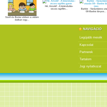
Hé, Arnold! - A kirándulás-
vicces rajzfilm...
Barbie - Varázslatos ut
08-Barbis lányos...
Szofi és Borisz ebben a vidám
dalban egy...
NAVIGÁCIÓ
Legújabb mesék
Kapcsolat
Partnerek
Tartalom
Jogi nyilatkozat