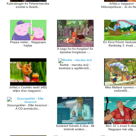
Katicabogár és Feketemacska
JoNaLu magyarul -
ezúttal a fáraók...
Hókuszpókusz - Jo és Na,
Peppa malac - Nagypapa
Én Kicsi Pónim Varázsl
hajója
Barátság 3. évad...
A nagy ho-ho-horgász! Az
éjszakai horgászat -...
Barbie - macska duó -
betétdal a rajzfilm-ből...
JoNaLu Csuklás riadó (HD)
Miss Mallard nyomoz 
teljes rész magyarul...
esőerdők...
Dzsungelélet - Ellie beszorul -
A CG-animációs...
Született Kémek 4.rész - Mi
Ben 10 1.évad 6.rész
történik amikor...
Nagyapa már alig...