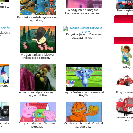
ar -
rtos...
A nagy ho-ho-horgász!
Thomas a gőzm
Horgász a tetőn - magyar...
ony
Robotok - családi rajzfilm - várj
egy kicsit,...
ola és a
Kutyák a jégen - Ryder és
k
csapata mindig...
A tréfás farkas a Magyar
Népmesék sorozat...
Go Diego
s törpe,
..
A mű Süsü teljes rész- retro
Fej És Vállak - Testrészes dal
Roary a verseny
magyar bábfilm...
- HeyKids
Szirénázó Szup
apat
erdák-
Peppa malac - A pók uram -
Garfield és barátai - Garfield
-...
pepa pig
az egerek...