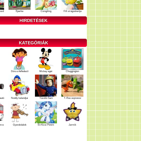
ozd
Eperke
Csingiling
Fifi virágoskertje
HIRDETÉSEK
KATEGÓRIÁK
Dóra a felfedező
Mickey egér
Chuggington
autó
Noddy kalandjai
Tűzoltó Sam
T-Rex expressz
ercs
Gyerekdalok
Én Kicsi Pónim
Jarmik