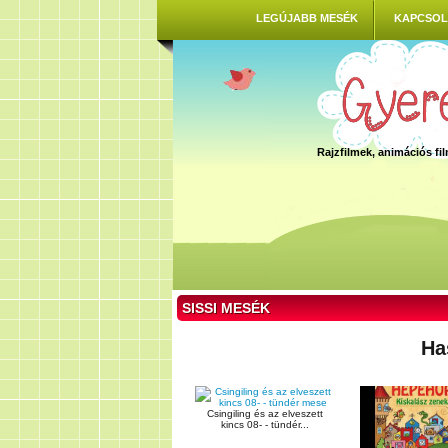
LEGÚJABB MESÉK
KAPCSOL
Rajzfilmek, animációs f
SISSI MESÉK
Ha
Csingiling és az elveszett
kincs 08- - tündér...