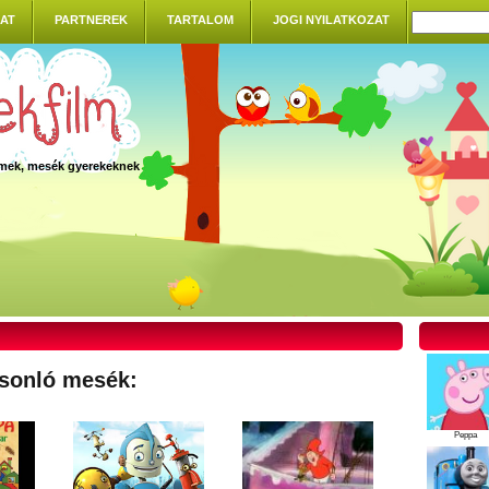
AT
PARTNEREK
TARTALOM
JOGI NYILATKOZAT
ilmek, mesék gyerekeknek
sonló mesék:
Peppa