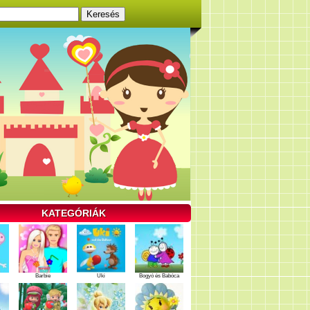
KATEGÓRIÁK
Barbie
Uki
Bogyó és Babóca