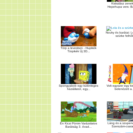
Kiskalász zenek
Hepehupa vers: Ba
Nouky és barátai: L
szürke felhő
Törp a levesben - Hupikék
Törpikék Új 3D...
Spongyabob egy különleges
Volt egyszer egy ki
háziállatot, egy...
belenézett a.
Láng és a szuperv
Én Kicsi Pónim Varázslatos
Szerszám-csata 
Barátság 3. évad...