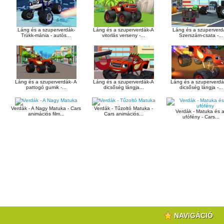
Láng és a szuperverdák-
Láng és a szuperverdák-A
Láng és a szuperverd
Trükk-mánia - autós...
vitorlás verseny -...
Szerszám-csata -...
Láng és a szuperverdák- A
Láng és a szuperverdák-A
Láng és a szuperverd
pattogó gumik -...
dicsőség lángja...
dicsőség lángja -...
Verdák - A Nagy Matuka - Cars
Verdák - Tűzoltó Matuka -
Verdák - Matuka és 
animációs film...
Cars animációs...
ufófény - Cars...
NAVIGÁCIÓ