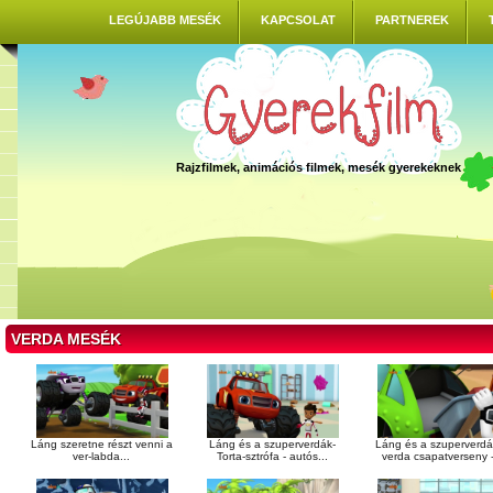
LEGÚJABB MESÉK
KAPCSOLAT
PARTNEREK
Rajzfilmek, animációs filmek, mesék gyerekeknek
VERDA MESÉK
Láng szeretne részt venni a
Láng és a szuperverdák-
Láng és a szuperverd
ver-labda...
Torta-sztrófa - autós...
verda csapatverseny -