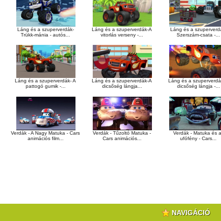
Láng és a szuperverdák-
Láng és a szuperverdák-A
Láng és a szuperverd
Trükk-mánia - autós...
vitorlás verseny -...
Szerszám-csata -...
Láng és a szuperverdák- A
Láng és a szuperverdák-A
Láng és a szuperverd
pattogó gumik -...
dicsőség lángja...
dicsőség lángja -...
Verdák - A Nagy Matuka - Cars
Verdák - Tűzoltó Matuka -
Verdák - Matuka és 
animációs film...
Cars animációs...
ufófény - Cars...
NAVIGÁCIÓ