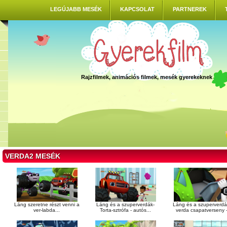
LEGÚJABB MESÉK
KAPCSOLAT
PARTNEREK
Rajzfilmek, animációs filmek, mesék gyerekeknek
VERDA2 MESÉK
Láng szeretne részt venni a
Láng és a szuperverdák-
Láng és a szuperverd
ver-labda...
Torta-sztrófa - autós...
verda csapatverseny -