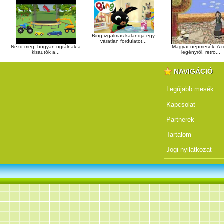
Bing izgalmas kalandja egy
váratlan fordulatot...
Nézd meg, hogyan ugrálnak a
Magyar népmesék: A r
kisautók a...
legényről, retro...
NAVIGÁCIÓ
Legújabb mesék
Kapcsolat
Partnerek
Tartalom
Jogi nyilatkozat