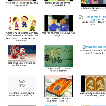
Két óriás vetélkedése zavarja
Három szabó legényke -
meg az erdő...
Gyerekdalok
Oddbods- Newts Eye T
Newt...
Tűzoltó mesék - Benő 
meccse
Antanténusz, szórakaténusz,
Magyar népmesék: A kővé vált
szóraka-tiki-taka. ala-bala bim-
királyfi,...
bam-busz. Te vagy az a vén
krampusz...
A Minyonok története ré
ered. A minyonok...
Roger az űrjárőr uralja az
utcát? Ebben a...
Gusztáv csal - régi retro
magyar rajzfilm
Foxi Maxi - a kék színű,
Magyar népmesék: Eb, 
csokornyakkendőt és...
kanalát meg nem...
Mézga Aladár különös
kalandjai - Varia - A...