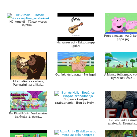
Hé, Arnold! - Társak-vicces
rajzfilm...
Peppa malac - Az új koc
pepa pig
Hangszer ovi - Zsipp-zsupp
(gitár)
Garfield és barátai - Ne izgulj
A Mancs őrjáratnak, va
Ryder-nek és a...
A kétbalkezes vadász,
Pampalini, az afrikai...
Bogáncs királyné
szabadnapja - Ben és Holly...
Én Kicsi Pónim Varázslatos
Barátság 1. évad...
X23 és Farkas ismé
találkozik. Ezúttal a..