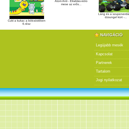
Atom Anti - Elrablás-retro
mese az erős...
Láng és a szuperverd
dzsungel kürt -...
Cuki a kukac a bölcsödében
6.rész
NAVIGÁCIÓ
Legújabb mesék
Kapcsolat
Partnerek
Tartalom
Jogi nyilatkozat