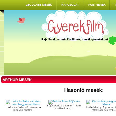
LEGÚJABB MESÉK
KAPCSOLAT
PARTNEREK
Rajzfilmek, animációs filmek, mesék gyerekeknek
ARTHUR MESÉK
Hasonló mesék:
Bújócskázás a farmon - Tom,
Lolka és Bolka - A csikó-retro
Kis hableány- A gonosz 
az életvidám,...
lengyen rajzfilm...
Walt Disney egyik...