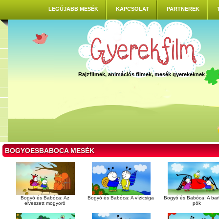
LEGÚJABB MESÉK
KAPCSOLAT
PARTNEREK
Rajzfilmek, animációs filmek, mesék gyerekeknek
BOGYOESBABOCA MESÉK
Bogyó és Babóca: Az
Bogyó és Babóca: A vízicsiga
Bogyó és Babóca: A bar
elveszett mogyoró
pók