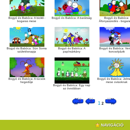
Bogyó és Babóca: A bicikli -
Bogyó és Babóca: A barátság
Bogyó és Babóca:
bogaras mese
Áfonyaszedés - bogara
Bogyó és Babóca: Sün Soma
Bogyó és Babóca: A
Bogyó és Babóca: Ven
születésnapja
papírsárkány
korcsolyázik
Bogyó és Babóca: A tücsök
Bogyó és Babóca: Jelm
hegedűje
mese ovisoknak
Bogyó és Babóca: Egy nap
az óvodában
1
2
NAVIGÁCIÓ