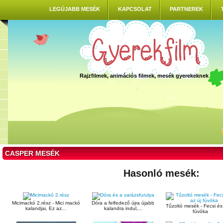
LEGÚJABB MESÉK
KAPCSOLAT
PARTNEREK
Rajzfilmek, animációs filmek, mesék gyerekeknek
CASPER MESÉK
Hasonló mesék:
Micimackó 2.rész - Mici mackó
Dóra a felfedező újra újabb
Tűzoltó mesék - Fecsi és
kalandjai, Ez az...
kalandra indul,...
fúvóka