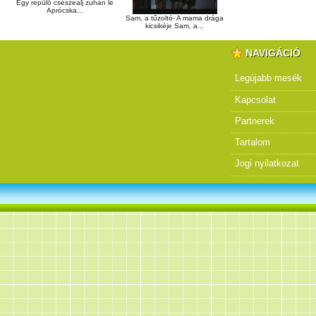
Egy repülő csészealj zuhan le
Aprócska...
Sam, a tűzoltó- A mama drága
kicsikéje Sam, a...
NAVIGÁCIÓ
Legújabb mesék
Kapcsolat
Partnerek
Tartalom
Jogi nyilatkozat