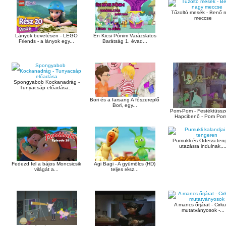
Tűzoltó mesék - Benő 
meccse
Lányok bevetésen - LEGO
Én Kicsi Pónim Varázslatos
Friends - a lányok egy...
Barátság 1. évad...
Spongyabob Kockanadrág -
Tunyacsáp előadása...
Bori és a farsang A főszereplő
Bori, egy...
Pom-Pom - Festéktüssz
Hapcibenő - Pom Pom
Pumukli és Odessi ten
utazásra indulnak,..
Fedezd fel a bájos Moncsicsik
Agi Bagi - A gyümölcs (HD)
világát a...
teljes rész...
A mancs őrjárat - Cirku
mutatványosok -...