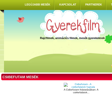
LEGÚJABB MESÉK
KAPCSOLAT
PARTNEREK
Rajzfilmek, animációs filmek, mesék gyerekeknek
CSIBEFUTAM MESÉK
A Csibefutam folytatásában: A
csirkefalatok...