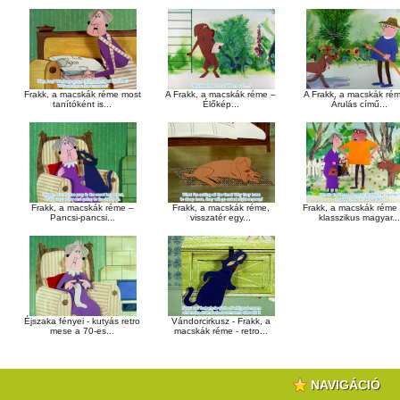
Frakk, a macskák réme most
A Frakk, a macskák réme –
A Frakk, a macskák ré
tanítóként is...
Élőkép...
Árulás című...
Frakk, a macskák réme –
Frakk, a macskák réme,
Frakk, a macskák réme
Pancsi-pancsi...
visszatér egy...
klasszikus magyar...
Éjszaka fényei - kutyás retro
Vándorcirkusz - Frakk, a
mese a 70-es...
macskák réme - retro...
NAVIGÁCIÓ