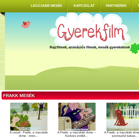
LEGÚJABB MESÉK
KAPCSOLAT
PARTNEREK
Rajzfilmek, animációs filmek, mesék gyerekeknek
FRAKK MESÉK
A csúzli - Frakk, a macskák
A Frakk, a macskák réme –
A Frakk, a macskák rém
réme - retro...
Kedves emlék...
szomszéd kakas...