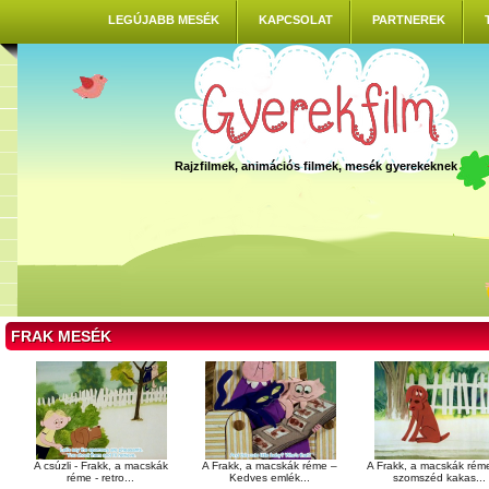
LEGÚJABB MESÉK
KAPCSOLAT
PARTNEREK
Rajzfilmek, animációs filmek, mesék gyerekeknek
FRAK MESÉK
A csúzli - Frakk, a macskák
A Frakk, a macskák réme –
A Frakk, a macskák rém
réme - retro...
Kedves emlék...
szomszéd kakas...