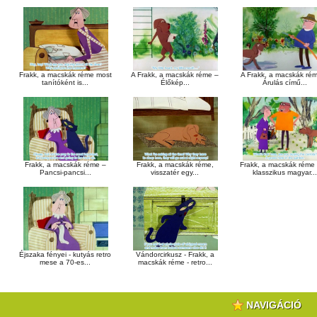
Frakk, a macskák réme most
A Frakk, a macskák réme –
A Frakk, a macskák ré
tanítóként is...
Élőkép...
Árulás című...
Frakk, a macskák réme –
Frakk, a macskák réme,
Frakk, a macskák réme
Pancsi-pancsi...
visszatér egy...
klasszikus magyar...
Éjszaka fényei - kutyás retro
Vándorcirkusz - Frakk, a
mese a 70-es...
macskák réme - retro...
NAVIGÁCIÓ