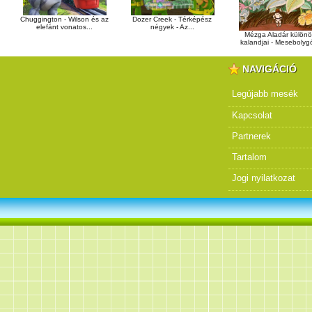
Dozer Creek - Térképész
Chuggington - Wilson és az
négyek - Az...
elefánt vonatos...
Mézga Aladár külön
kalandjai - Mesebolygó
NAVIGÁCIÓ
Legújabb mesék
Kapcsolat
Partnerek
Tartalom
Jogi nyilatkozat