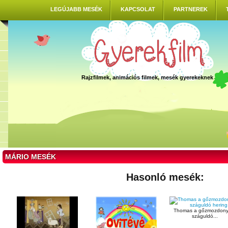
LEGÚJABB MESÉK
KAPCSOLAT
PARTNEREK
Rajzfilmek, animációs filmek, mesék gyerekeknek
MÁRIO MESÉK
Hasonló mesék:
Thomas a gőzmozdony 
száguldó...