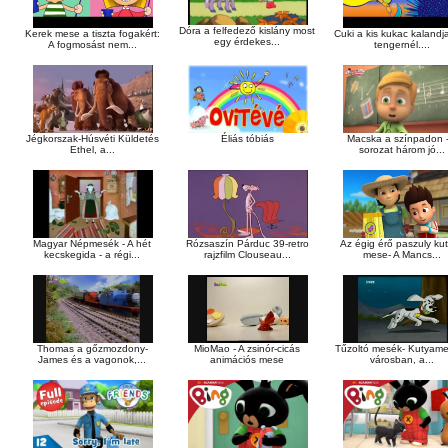
Dóra a felfedező kislány most
Kerek mese a tiszta fogakért:
Cuki a kis kukac kalandja
egy érdekes...
A fogmosást nem...
tengernél....
Macska a színpadon -
Jégkorszak-Húsvéti Küldetés
Éliás tóbiás
sorozat három jó...
Ethel, a...
Magyar Népmesék - A hét
Rózsaszín Párduc 39-retro
Az égig érő paszuly ku
kecskegida - a régi...
rajzfilm Clouseau...
mese- A Mancs...
Thomas a gőzmozdony-
MioMao - A zsinór-cicás
Tűzoltó mesék- Kutyam
James és a vagonok,...
animációs mese
városban, a...