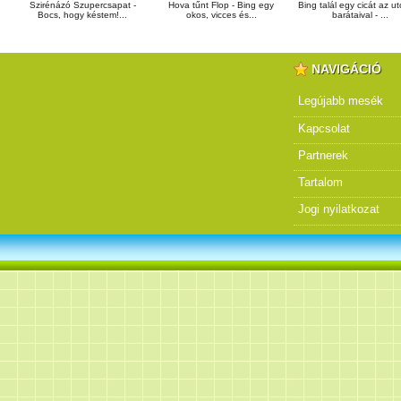
Szirénázó Szupercsapat -
Hova tűnt Flop - Bing egy
Bing talál egy cicát az u
Bocs, hogy késtem!...
okos, vicces és...
barátaival - ...
NAVIGÁCIÓ
Legújabb mesék
Kapcsolat
Partnerek
Tartalom
Jogi nyilatkozat