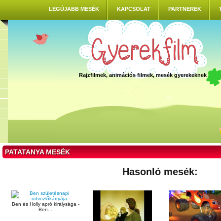
LEGÚJABB MESÉK
KAPCSOLAT
PARTNEREK
Rajzfilmek, animációs filmek, mesék gyerekeknek
PATATANYA MESÉK
Hasonló mesék:
Ben és Holly apró királysága -
Ben...