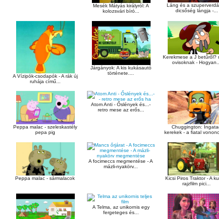
Láng és a szuperverd
Mesék Mátyás királyról: A
dicsőség lángja -...
kolozsvári bíró...
Kerekmese a J betűről?
ovisoknak - Hogyan..
Járgányok: A kis kukásautó
története....
A Vízipók-csodapók - A rák új
ruhája című...
Atom Anti - Őslények és...-
retro mese az erős...
Peppa malac - szeleskastély
Chuggington: Ingat
pepa pig
kerekek - a fiatal vononc
A focimeccs megmentése - A
mázli-nyakörv...
Peppa malac - sármalacok
Kicsi Piros Traktor - A k
rajzfilm pici...
A Telma, az unikornis egy
fergeteges és...