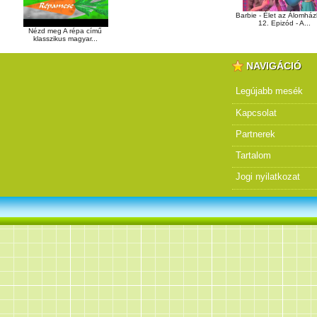
Barbie - Élet az Álomház
12. Epizód - A...
Nézd meg A répa című
klasszikus magyar...
NAVIGÁCIÓ
Legújabb mesék
Kapcsolat
Partnerek
Tartalom
Jogi nyilatkozat