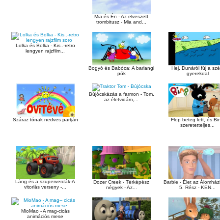
Mia és Én - Az elveszett
trombitusz - Mia and...
Lolka és Bolka - Kis..-retro
lengyen rajzfilm...
Bogyó és Babóca: A barlangi
Hej, Dunáról fúj a szél
pók
gyerekdal
Bújócskázás a farmon - Tom,
az életvidám,...
Száraz tónak nedves partján
Flop beteg lett, és Bi
szeretetteljes...
Láng és a szuperverdák-A
Dozer Creek - Térképész
Barbie - Élet az Álomház
vitorlás verseny -...
négyek - Az...
5. Rész - KEN...
MioMao - A mag-cicás
animációs mese