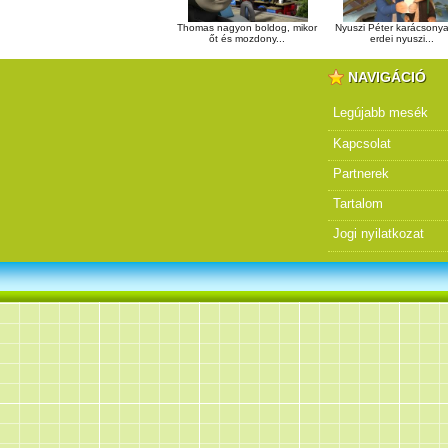
Thomas nagyon boldog, mikor
Nyuszi Péter karácsonya
őt és mozdony...
erdei nyuszi...
NAVIGÁCIÓ
Legújabb mesék
Kapcsolat
Partnerek
Tartalom
Jogi nyilatkozat