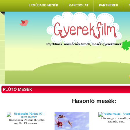
LEGÚJABB MESÉK
KAPCSOLAT
PARTNEREK
Rajzfilmek, animációs filmek, mesék gyerekeknek
PLÚTÓ MESÉK
Hasonló mesék:
Jolie nagyon csuklik, 
Rózsaszín Párduc 07-retro
zavarja, ezt...
rajzfilm Clouseau...