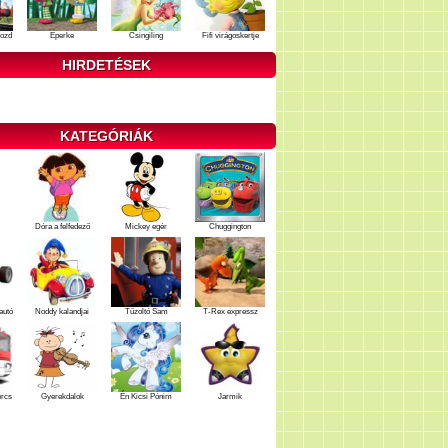
ozd
Eperke
Csingiling
Fifi virágoskertje
HIRDETÉSEK
KATEGÓRIÁK
Dóra a felfedező
Mickey egér
Chuggington
autó
Noddy kalandjai
Tűzoltó Sam
T-Rex expressz
ercs
Gyerekdalok
Én Kicsi Pónim
Jarmik