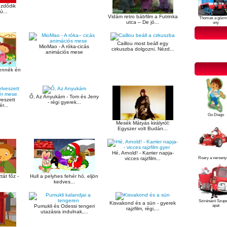
ezdődik
ú...
Vidám retro bábfilm a Futrinka
Thomas a gőzm
utca – De jó...
ony
Caillou most beáll egy
MioMao - A róka-cicás
cirkuszba dolgozni. Nézd...
animációs mese
mennék én
Ő, Az Anyukám - Tom és Jerry
veszett
- régi gyerek...
r...
Go Diego
Mesék Mátyás királyról:
Egyszer volt Budán...
Hé, Arnold! - Karrier napja-
Roary a verseny
vicces rajzfilm...
Hull a pelyhes fehér hó, eljön
át főz -
kedves...
Szirénázó Szup
Kisvakond és a sün - gyerek
apat
Pumukli és Odessi tengeri
rajzfilm, régi,...
utazásra indulnak,...