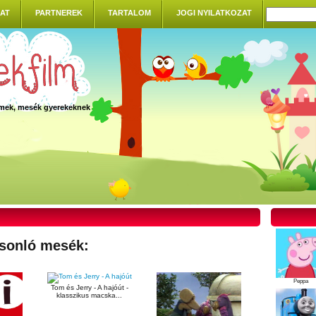
AT
PARTNEREK
TARTALOM
JOGI NYILATKOZAT
ilmek, mesék gyerekeknek
sonló mesék:
Peppa
Tom és Jerry - A hajóút -
klasszikus macska...