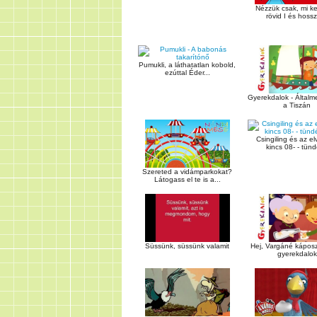
Nézzük csak, mi k
rövid I és hossz
Pumukli, a láthatatlan kobold,
ezúttal Éder...
Gyerekdalok - Által
a Tiszán
Csingiling és az el
kincs 08- - tündé
Szereted a vidámparkokat?
Látogass el te is a...
Süssünk, süssünk valamit
Hej, Vargáné káposzt
gyerekdalok