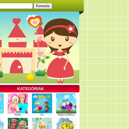
KATEGÓRIÁK
Barbie
Uki
Bogyó és Babóca