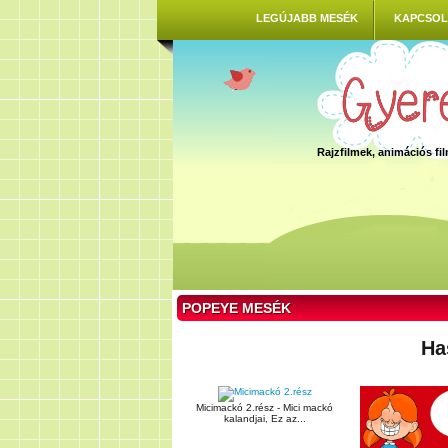
LEGÚJABB MESÉK
KAPCSOL
Rajzfilmek, animációs f
POPEYE MESÉK
Ha
Micimackó 2.rész - Mici mackó
kalandjai, Ez az...