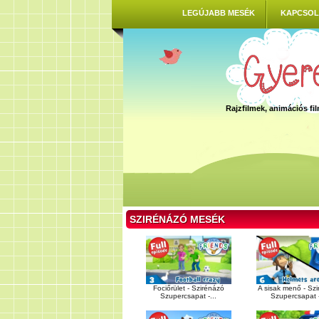
LEGÚJABB MESÉK
KAPCSOL
Rajzfilmek, animációs f
SZIRÉNÁZÓ MESÉK
Fociőrület - Szirénázó
A sisak menő - Sz
Szupercsapat -...
Szupercsapat -