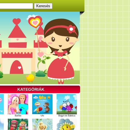
KATEGÓRIÁK
Barbie
Uki
Bogyó és Babóca