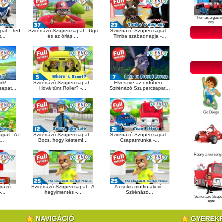
Thomas a gőzm
ony
pat - Ted
Szirénázó Szupercsapat - Ugri
Szirénázó Szupercsapat -
...
és az óriás ...
Timba szabadnapja -...
k! -
Szirénázó Szupercsapat -
Elveszve az erdőben -
apat...
Hová tűnt Roller? -...
Szirénázó Szupercsapat...
Go Diego
apat - Az
Szirénázó Szupercsapat -
Szirénázó Szupercsapat -
..
Bocs, hogy késtem!...
Csapatmunka -...
Roary a verseny
énázó
Szirénázó Szupercsapat - A
A csokis muffin-akció -
...
hegyimentés -...
Szirénázó...
Szirénázó Szup
apat
NAVIGÁCIÓ
GYEREK