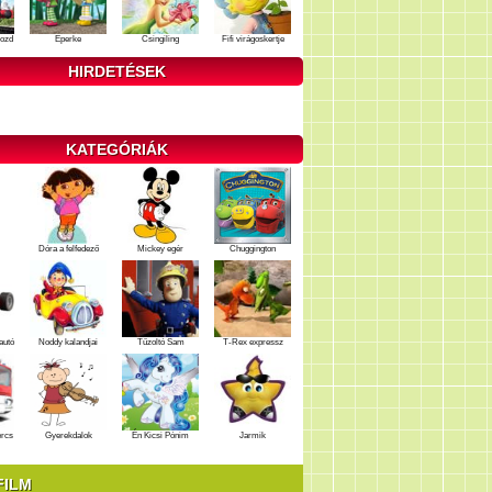
ozd
Eperke
Csingiling
Fifi virágoskertje
HIRDETÉSEK
KATEGÓRIÁK
Dóra a felfedező
Mickey egér
Chuggington
autó
Noddy kalandjai
Tűzoltó Sam
T-Rex expressz
ercs
Gyerekdalok
Én Kicsi Pónim
Jarmik
FILM