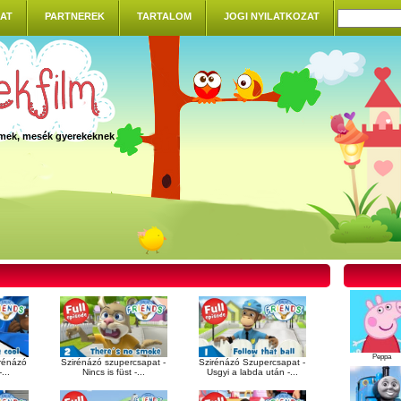
AT
PARTNEREK
TARTALOM
JOGI NYILATKOZAT
ilmek, mesék gyerekeknek
Peppa
irénázó
Szirénázó szupercsapat -
Szirénázó Szupercsapat -
...
Nincs is füst -...
Usgyi a labda után -...