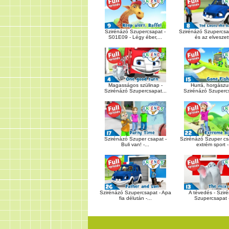
Szirénázó Szupercsapat -
Szirénázó Szupercsa
S01E09 - Légy éber,...
és az elveszett
Magasságos szülinap -
Hurrá, horgászun
Szirénázó Szupercsapat...
Szirénázó Szupercs
Szirénázó Szuper csapat -
Szirénázó Szuper cs
Buli van! -...
extrém sport -.
Szirénázó Szupercsapat - Apa
A tévedés - Szir
fia délután -...
Szupercsapat -