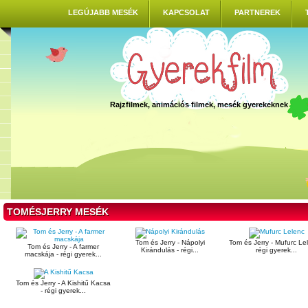
LEGÚJABB MESÉK
KAPCSOLAT
PARTNEREK
Rajzfilmek, animációs filmek, mesék gyerekeknek
TOMÉSJERRY MESÉK
Tom és Jerry - Nápolyi
Tom és Jerry - Mufurc Le
Tom és Jerry - A farmer
Kirándulás - régi...
régi gyerek...
macskája - régi gyerek...
Tom és Jerry - A Kishitű Kacsa
- régi gyerek...