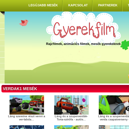
LEGÚJABB MESÉK
KAPCSOLAT
PARTNEREK
Rajzfilmek, animációs filmek, mesék gyerekeknek
VERDAK1 MESÉK
Láng szeretne részt venni a
Láng és a szuperverdák-
Láng és a szuperverd
ver-labda...
Torta-sztrófa - autós...
verda csapatverseny -