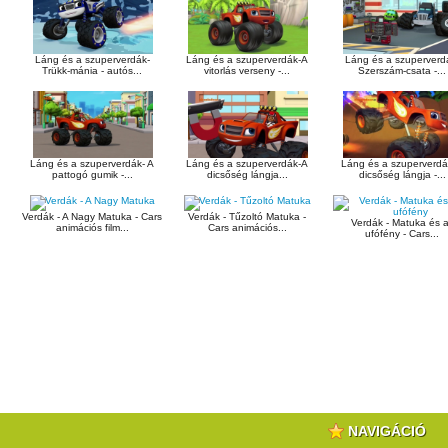
Láng és a szuperverdák-
Láng és a szuperverdák-A
Láng és a szuperverd
Trükk-mánia - autós...
vitorlás verseny -...
Szerszám-csata -...
Láng és a szuperverdák- A
Láng és a szuperverdák-A
Láng és a szuperverd
pattogó gumik -...
dicsőség lángja...
dicsőség lángja -...
Verdák - A Nagy Matuka - Cars
Verdák - Tűzoltó Matuka -
Verdák - Matuka és 
animációs film...
Cars animációs...
ufófény - Cars...
NAVIGÁCIÓ