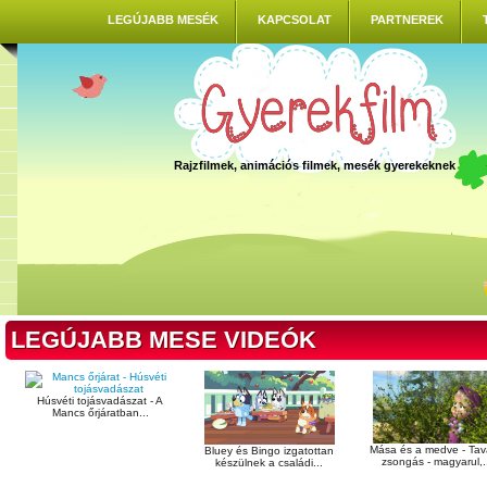
LEGÚJABB MESÉK
KAPCSOLAT
PARTNEREK
Rajzfilmek, animációs filmek, mesék gyerekeknek
LEGÚJABB MESE VIDEÓK
Húsvéti tojásvadászat - A
Mancs őrjáratban...
Mása és a medve - Tav
Bluey és Bingo izgatottan
zsongás - magyarul,.
készülnek a családi...