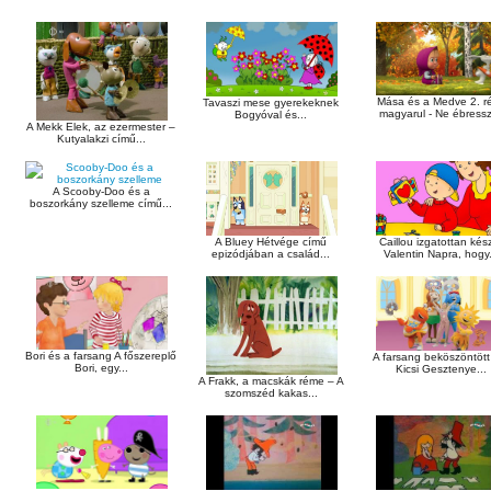
Mása és a Medve 2. r
Tavaszi mese gyerekeknek
magyarul - Ne ébressz
Bogyóval és...
A Mekk Elek, az ezermester –
Kutyalakzi című...
A Scooby-Doo és a
boszorkány szelleme című...
A Bluey Hétvége című
Caillou izgatottan kés
epizódjában a család...
Valentin Napra, hogy.
Bori és a farsang A főszereplő
A farsang beköszöntött
Bori, egy...
Kicsi Gesztenye...
A Frakk, a macskák réme – A
szomszéd kakas...