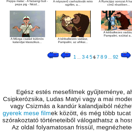
Peppa malac - A farsangi buli -
A népszerű csehszlovák retro
A Rumcájsz sorozat A ha
pepa pig - Nézd...
rajzfilm, a...
című részében...
A kétbalkezes vadás
Pampalini, ezúttal a.
A Mézga család különös
A kétbalkezes vadász,
kalandjai klasszikus...
Pampalini, az afrikai...
1
3
4
5
7
8
9
92
...
6
...
Egész estés mesefilmek gyűjteménye, ah
Csipkerózsika, Ludas Matyi vagy a mai modern
vagy Csizmás a kandúr kalandjaiból nézhet
gyerek mese film
ek között, és még több tucat
szórakoztató történeteiből válogathatsz a ho
Az oldal folyamatosan frissül, megnézhet