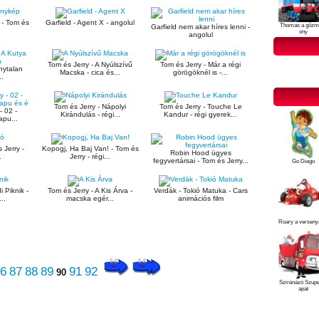
 - Tom és
Garfield - Agent X - angolul
Thomas a gőzm
Garfield nem akar híres lenni -
ony
angolul
Tom és Jerry - A Nyúlszívű
Tom és Jerry - Már a régi
nytalan
Macska - cica és...
görögöknél is -...
..
Tom és Jerry - Nápolyi
Tom és Jerry - Touche Le
 02 -
Kirándulás - régi...
Kandur - régi gyerek...
apu...
 Jerry -
Kopogj, Ha Baj Van! - Tom és
Robin Hood ügyes
.
Jerry - régi...
fegyvertársai - Tom és Jerry...
Go Diego
i Piknik -
Tom és Jerry - A Kis Árva -
Verdák - Tokió Matuka - Cars
..
macska egér...
animációs film
Roary a verseny
6
87
88
89
91
92
90
Szirénázó Szup
apat