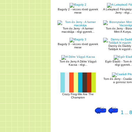
Bagoly 2 - vicces rövid gyerek
A Leleplező Fénykép
mese
Jerry - régi...
Tom és Jerry - A farmer
Tom és Jerry - Bizo
macskája - régi gyerek...
Mint A Kutya.
Bagoly 3 - vicces rövid gyerek
Danny és Daddy -
mese
Találjuk ki együtt 
Tom és Jerry A Délre Vágyó
Egér Eladó - Tom és
Kacsa - régi...
régi gyerek..
Tom és Jerry - Család
a gonosz tom.
Crazy Frog-We Are The
Champion
1
8
...