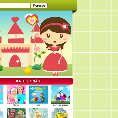
KATEGÓRIÁK
Barbie
Uki
Bogyó és Babóca