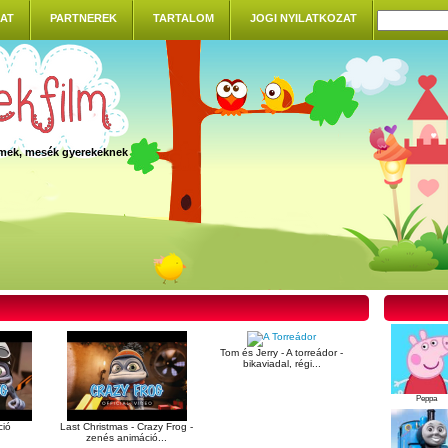
AT
PARTNEREK
TARTALOM
JOGI NYILATKOZAT
ilmek, mesék gyerekeknek
Tom és Jerry - A torreádor -
bikaviadal, régi...
Peppa
ció
Last Christmas - Crazy Frog -
zenés animáció...