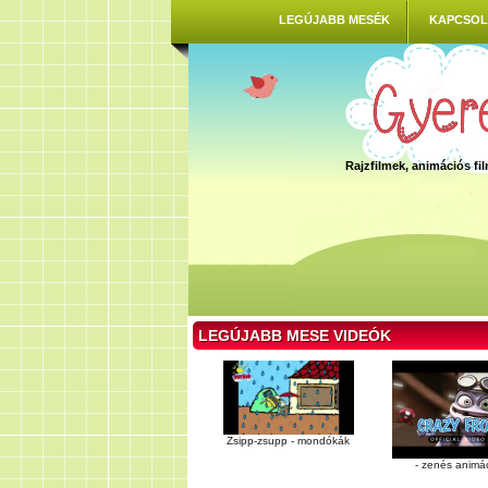
LEGÚJABB MESÉK
KAPCSOL
Rajzfilmek, animációs f
LEGÚJABB MESE VIDEÓK
Zsipp-zsupp - mondókák
- zenés animá