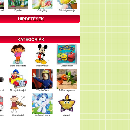
ozd
Eperke
Csingiling
Fifi virágoskertje
HIRDETÉSEK
KATEGÓRIÁK
Dóra a felfedező
Mickey egér
Chuggington
autó
Noddy kalandjai
Tűzoltó Sam
T-Rex expressz
ercs
Gyerekdalok
Én Kicsi Pónim
Jarmik