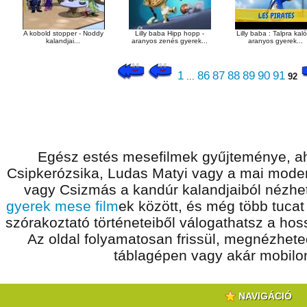
A kobold stopper - Noddy
Lilly baba Hipp hopp -
Lilly baba : Talpra kaló
kalandjai...
aranyos zenés gyerek...
aranyos gyerek...
1
86
87
88
89
90
91
...
92
Egész estés mesefilmek gyűjteménye, ah
Csipkerózsika, Ludas Matyi vagy a mai modern
vagy Csizmás a kandúr kalandjaiból nézhet
gyerek mese film
ek között, és még több tucat
szórakoztató történeteiből válogathatsz a ho
Az oldal folyamatosan frissül, megnézhet
táblagépen vagy akár mobilon
NAVIGÁCIÓ