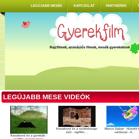
LEGÚJABB MESÉK
KAPCSOLAT
PARTNEREK
Rajzfilmek, animációs filmek, mesék gyerekeknek
LEGÚJABB MESE VIDEÓK
Kisvakond és a születésnapi
Mancs őrjárat - Húsvéti 
zsúr - rajzfilm,...
vadászat - A...
Kisvakond és a gombák -
rajzfilm, gyerek mese