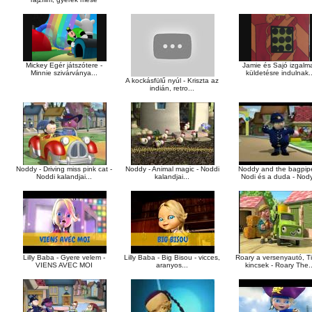
Mickey Egér játszótere -
Jamie és Sajó izgalm
Minnie szivárványa...
küldetésre indulnak..
A kockásfülű nyúl - Kriszta az
indián, retro...
Noddy - Driving miss pink cat -
Noddy - Animal magic - Noddi
Noddy and the bagpipe
Noddi kalandjai...
kalandjai...
Nodi és a duda - Nody
Lilly Baba - Gyere velem -
Lilly Baba - Big Bisou - vicces,
Roary a versenyautó, Ti
VIENS AVEC MOI
aranyos...
kincsek - Roary The..