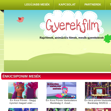
LEGÚJABB MESÉK
KAPCSOLAT
PARTNEREK
Rajzfilmek, animációs filmek, mesék gyerekeknek
ÉNKICSIPONIM MESÉK
Én Kicsi Pónim - Hagyj
Én Kicsi Pónim Varázslatos
Én kicsi pónim-Varázsl
nyomot magad után -...
Barátság 2. évad...
Barátság S02E11 -..