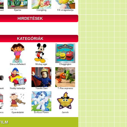
ozd
Eperke
Csingiling
Fifi virágoskertje
HIRDETÉSEK
KATEGÓRIÁK
Dóra a felfedező
Mickey egér
Chuggington
autó
Noddy kalandjai
Tűzoltó Sam
T-Rex expressz
ercs
Gyerekdalok
Én Kicsi Pónim
Jarmik
FILM