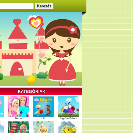
KATEGÓRIÁK
Barbie
Uki
Bogyó és Babóca