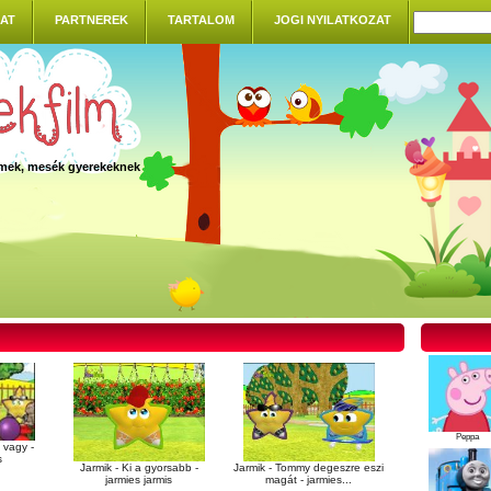
AT
PARTNEREK
TARTALOM
JOGI NYILATKOZAT
ilmek, mesék gyerekeknek
Peppa
 vagy -
s
Jarmik - Ki a gyorsabb -
Jarmik - Tommy degeszre eszi
jarmies jarmis
magát - jarmies...