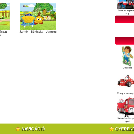
Thomas a gőzm
ony
ászat -
Jarmik - Bújócska - Jarmies
s
Go Diego
Roary a verseny
Szirénázó Szup
apat
NAVIGÁCIÓ
GYEREK