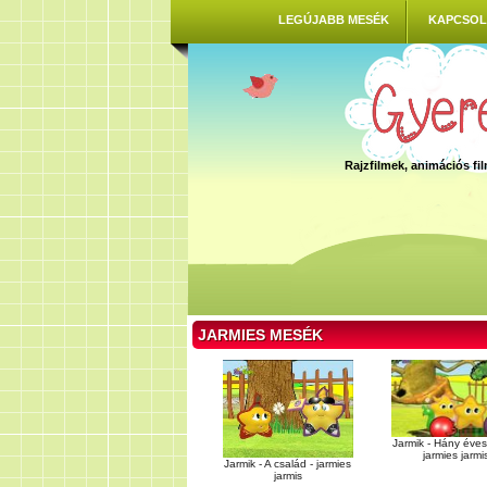
LEGÚJABB MESÉK
KAPCSOL
Rajzfilmek, animációs f
JARMIES MESÉK
Jarmik - Hány éves
jarmies jarmi
Jarmik - A család - jarmies
jarmis