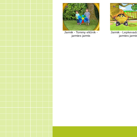
Jarmik - Tommy eltűnik -
Jarmik - Lepkevad
jarmies jarmis
jarmies jarmi