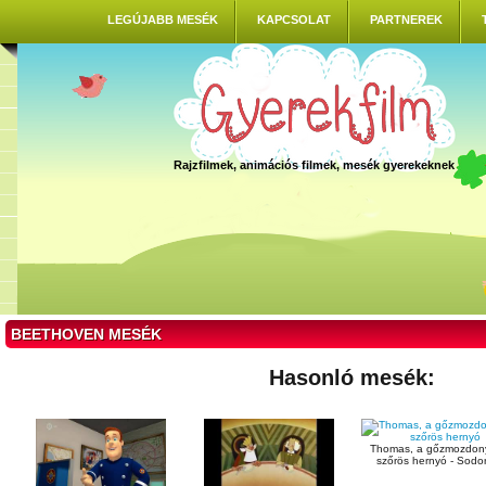
LEGÚJABB MESÉK
KAPCSOLAT
PARTNEREK
Rajzfilmek, animációs filmek, mesék gyerekeknek
BEETHOVEN MESÉK
Hasonló mesék:
Thomas, a gőzmozdony
szőrös hernyó - Sodor