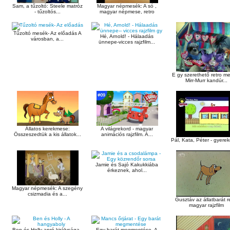
Sam, a tűzoltó: Steele matróz
Magyar népmesék: A só ,
- tűzoltós...
magyar népmese, retro
Tűzoltó mesék- Az előadás A
Hé, Arnold! - Hálaadás
városban, a...
ünnepe-vicces rajzfilm...
E gy szerethető retro m
Mirr-Murr kandúr...
Állatos kerekmese:
A világrekord - magyar
Összeszedtük a kis állatok...
animációs rajzfilm. A...
Pál, Kata, Péter - gyere
Jamie és Sajó Kakukkiába
érkeznek, ahol...
Magyar népmesék: A szegény
csizmadia és a...
Gusztáv az állatbarát r
magyar rajzfilm
Ben és Holly apró királysága -
Egy barát megmentése, A