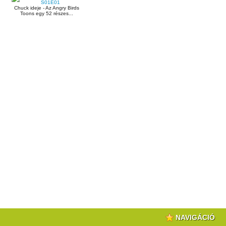
Chuck ideje - Az Angry Birds
Toons egy 52 részes...
NAVIGÁCIÓ