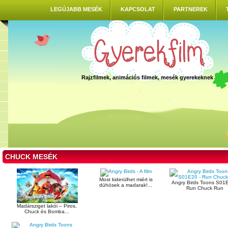
LEGÚJABB MESÉK
KAPCSOLAT
PARTNEREK
Rajzfilmek, animációs filmek, mesék gyerekeknek
CHUCK MESÉK
Most kiderülhet miért is
Angry Birds Toons S01E
dühösek a madarak!...
Run Chuck Run
Madársziget lakói – Piros,
Chuck és Bomba...