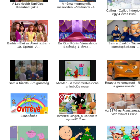
A néma megmentők -
A Legkisebb Ugrifüles -
mesevideó -Pizsihősök - A...
Kiszabadítják a...
Caillou - Caillou hóemb
egy 4 éves kisfiú...
Barbie - Élet az Álomházban -
Sam a tűzoltó - Tűzv
Én Kicsi Pónim Varázslatos
10. Epizód - A...
körmöspálcáson -...
Barátság 1. évad...
Roary a versenyautó - 
Sam a tűzoltó - Polgárörség
MioMao - A mosómedve-cicás
a garázsmester...
animációs mese
Az 1879-es Franciaors
visz minket Félicie...
Éliás tóbiás
Ismered Binget, a kis fekete
nyuszit? Ő és...