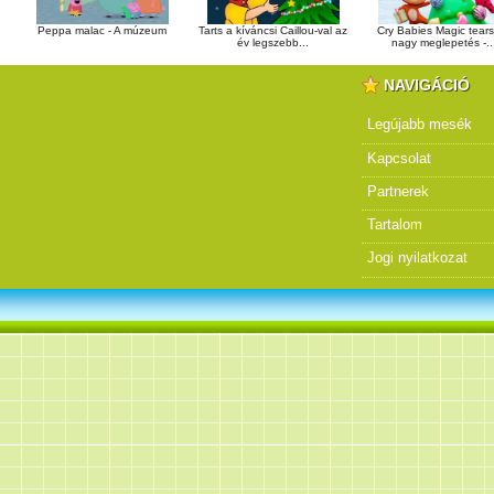
Peppa malac - A múzeum
Tarts a kíváncsi Caillou-val az
Cry Babies Magic tears
év legszebb...
nagy meglepetés -..
NAVIGÁCIÓ
Legújabb mesék
Kapcsolat
Partnerek
Tartalom
Jogi nyilatkozat