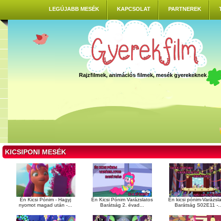
LEGÚJABB MESÉK
KAPCSOLAT
PARTNEREK
Rajzfilmek, animációs filmek, mesék gyerekeknek
KICSIPONI MESÉK
Én Kicsi Pónim - Hagyj
Én Kicsi Pónim Varázslatos
Én kicsi pónim-Varázsl
nyomot magad után -...
Barátság 2. évad...
Barátság S02E11 -..