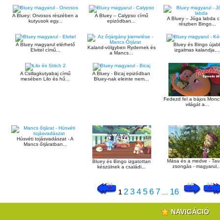
A Bluey: Orvosos részében a
A Bluey – Calypso című
A Bluey – Jóga labda 
kutyusok egy...
epizódban...
részben Bingo...
A Bluey magyarul elérhető
Bluey és Bingo újab
Kaland-völgyben Rydernek és
Elvitel című...
izgalmas kalandja,..
a Mancs...
A Csillagkutyabaj című
A Bluey - Bicaj epizódban
mesében Lilo és hű...
Bluey-nak eleinte nem...
Fedezd fel a bájos Moncs
világát a...
Húsvéti tojásvadászat - A
Mancs őrjáratban...
Mása és a medve - Tav
Bluey és Bingo izgatottan
zsongás - magyarul,.
készülnek a családi...
2
3
4
5
6
7
16
1
...
NAVIGÁCIÓ