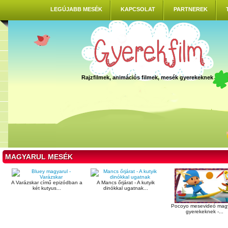
LEGÚJABB MESÉK
KAPCSOLAT
PARTNEREK
Rajzfilmek, animációs filmek, mesék gyerekeknek
MAGYARUL MESÉK
A Varázskar című epizódban a
A Mancs őrjárat - A kutyik
két kutyus...
dinókkal ugatnak...
Pocoyo mesevideó magy
gyerekeknek -...