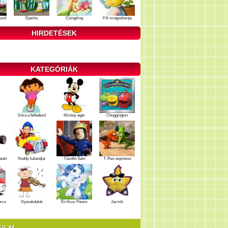
ozd
Eperke
Csingiling
Fifi virágoskertje
HIRDETÉSEK
KATEGÓRIÁK
Dóra a felfedező
Mickey egér
Chuggington
autó
Noddy kalandjai
Tűzoltó Sam
T-Rex expressz
ercs
Gyerekdalok
Én Kicsi Pónim
Jarmik