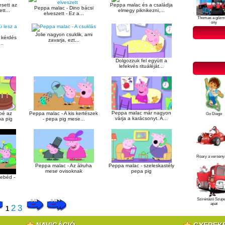
sett az
Peppa malac és a családja
Peppa malac - Dino bácsi
tt...
elmegy piknikezni,...
elveszett - Ez a...
Thomas a gőzm
ony
Jolie nagyon csuklik, ami
a kérdés
zavarja, ezt...
..
Dolgozzuk fel együtt a
lefekvés rituáléját...
Peppa malac már nagyon
oé az
Peppa malac - A kis kertészek
Go Diego
várja a karácsonyt. A...
a pig
- pepa pig mese...
Roary a verseny
Peppa malac - Az álruha
Peppa malac - szeleskastély
mese ovisoknak
pepa pig
 ebéd -
Szirénázó Szup
apat
2
3
1