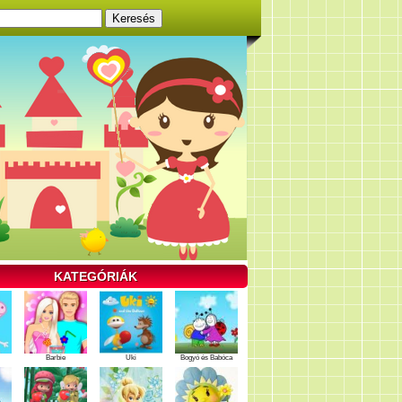
KATEGÓRIÁK
Barbie
Uki
Bogyó és Babóca