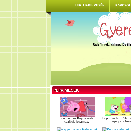
LEGÚJABB MESÉK
KAPCSOL
Rajzfilmek, animációs f
PEPA MESÉK
Peppa malac - A farsa
Itt a nyár, és Peppa malac
pepa pig - Nézd
családja izgalmas...