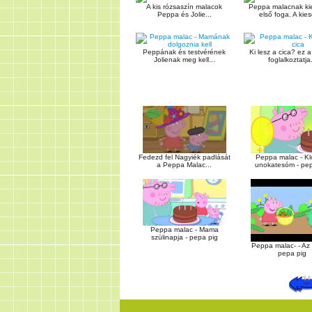
A kis rózsaszín malacok
Peppa malacnak kie
Peppa és Jolie...
első foga. A kiese
Peppának és testvérének
Ki lesz a cica? ez 
Jolienak meg kell...
foglalkoztatja.
Fedezd fel Nagyiék padlását
Peppa malac - Kl
a Peppa Malac...
unokatesóm - pep
Peppa malac - Mama
szülinapja - pepa pig
Peppa malac- - Az
pepa pig