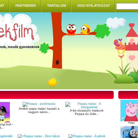
AT
PARTNEREK
TARTALOM
JOGI NYILATKOZAT
ilmek, mesék gyerekeknek
Amikor papa malac hazaér a
A kis rózsaszín malacok
nagyon sáros...
Peppa és Jolie...
Peppa
ngi buli -
...