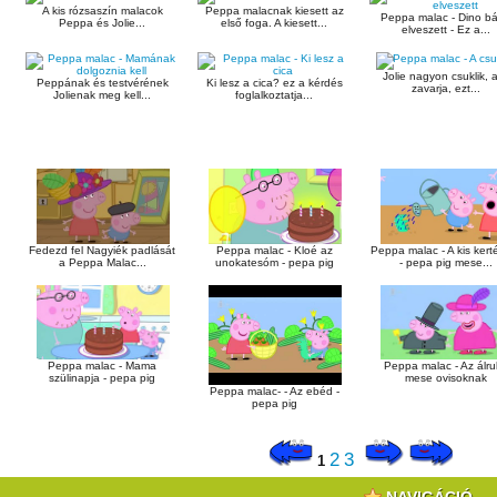
A kis rózsaszín malacok
Peppa malacnak kiesett az
Peppa malac - Dino bá
Peppa és Jolie...
első foga. A kiesett...
elveszett - Ez a...
Jolie nagyon csuklik, 
Peppának és testvérének
Ki lesz a cica? ez a kérdés
zavarja, ezt...
Jolienak meg kell...
foglalkoztatja...
Fedezd fel Nagyiék padlását
Peppa malac - Kloé az
Peppa malac - A kis kert
a Peppa Malac...
unokatesóm - pepa pig
- pepa pig mese...
Peppa malac - Mama
Peppa malac - Az álr
szülinapja - pepa pig
mese ovisoknak
Peppa malac- - Az ebéd -
pepa pig
2
3
1