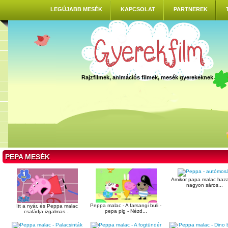
LEGÚJABB MESÉK
KAPCSOLAT
PARTNEREK
Rajzfilmek, animációs filmek, mesék gyerekeknek
PEPA MESÉK
Amikor papa malac haz
nagyon sáros...
Peppa malac - A farsangi buli -
Itt a nyár, és Peppa malac
pepa pig - Nézd...
családja izgalmas...