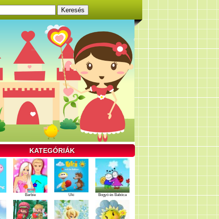
KATEGÓRIÁK
Barbie
Uki
Bogyó és Babóca