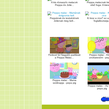
A kis rózsaszín malacok
Peppa malacnak kie
Peppa és Jolie...
első foga. A kiese
Peppának és testvérének
Ki lesz a cica? ez 
Jolienak meg kell...
foglalkoztatja.
Fedezd fel Nagyiék padlását
Peppa malac - Kl
a Peppa Malac...
unokatesóm - pep
Peppa malac - Mama
szülinapja - pepa pig
Peppa malac- - Az
pepa pig