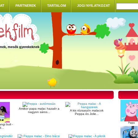
AT
PARTNEREK
TARTALOM
JOGI NYILATKOZAT
ilmek, mesék gyerekeknek
Amikor papa malac hazaér a
A kis rózsaszín malacok
nagyon sáros...
Peppa és Jolie...
Peppa
ngi buli -
...