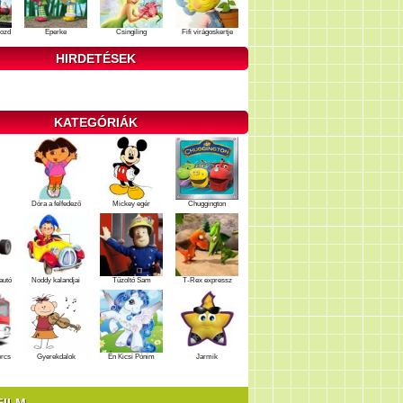
ozd
Eperke
Csingiling
Fifi virágoskertje
HIRDETÉSEK
KATEGÓRIÁK
Dóra a felfedező
Mickey egér
Chuggington
autó
Noddy kalandjai
Tűzoltó Sam
T-Rex expressz
ercs
Gyerekdalok
Én Kicsi Pónim
Jarmik