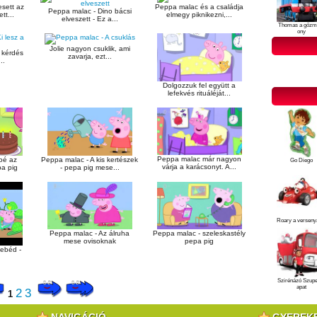
sett az
Peppa malac és a családja
Peppa malac - Dino bácsi
tt...
elmegy piknikezni,...
elveszett - Ez a...
Thomas a gőzm
ony
Jolie nagyon csuklik, ami
a kérdés
zavarja, ezt...
..
Dolgozzuk fel együtt a
lefekvés rituáléját...
Peppa malac már nagyon
oé az
Peppa malac - A kis kertészek
Go Diego
várja a karácsonyt. A...
a pig
- pepa pig mese...
Roary a verseny
Peppa malac - Az álruha
Peppa malac - szeleskastély
mese ovisoknak
pepa pig
 ebéd -
Szirénázó Szup
apat
2
3
1