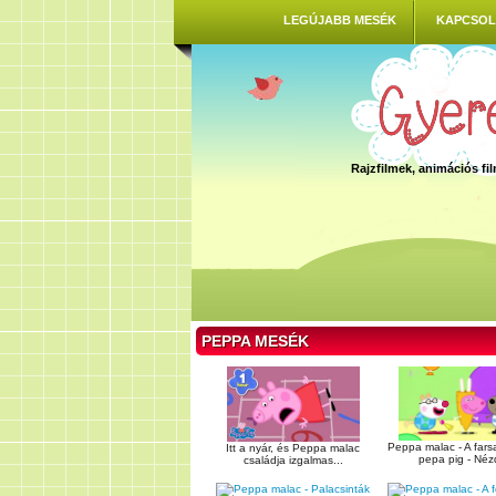
LEGÚJABB MESÉK
KAPCSOL
Rajzfilmek, animációs f
PEPPA MESÉK
Peppa malac - A farsa
Itt a nyár, és Peppa malac
pepa pig - Nézd
családja izgalmas...