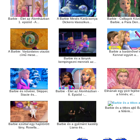
Barbie - Élet az Álomházban
A Barbie Mesés Karácsonya
Barbie - Csillagok Közö
1. epizód - A...
Dickens klasszikus...
Barbie, a Para Den..
A Barbie: Varázslatos utazás
Barbie a barátnőivel 
című mese...
Kennel együtt a...
Barbie és a lányok
kempingezni mennek az...
Elinának egy picit fejébe
Barbie és nővérei, Skipper,
Barbie - Élet az Álomházban -
a hírnév, el...
Stacie és...
6. Epizód -...
Barbie és a titkos ajtó B
a félénk...
Barbie ezúttal egy hajótörött
Barbie és a gyémánt kastély
lány, Rosella...
Liana és...