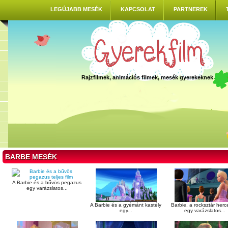
LEGÚJABB MESÉK
KAPCSOLAT
PARTNEREK
Rajzfilmek, animációs filmek, mesék gyerekeknek
BARBE MESÉK
A Barbie és a bűvös pegazus
egy varázslatos...
A Barbie és a gyémánt kastély
Barbie, a rocksztár her
egy...
egy varázslatos...