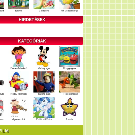
ozd
Eperke
Csingiling
Fifi virágoskertje
HIRDETÉSEK
KATEGÓRIÁK
Dóra a felfedező
Mickey egér
Chuggington
autó
Noddy kalandjai
Tűzoltó Sam
T-Rex expressz
ercs
Gyerekdalok
Én Kicsi Pónim
Jarmik
FILM