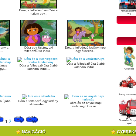
Dóra, a felfedező és Csizi a
Thomas a gőzm
majom egy...
ony
party a
Dóra egy kislány, aki
Dóra a felfedező kislány most
...
felfedezőútra indul....
egy érdekes...
Dóra a felfedező újra újabb
almas
Dóra a felfedező újra újabb
kalandra indul,...
yi...
kalandra indul,...
Go Diego
Roary a verseny
ra újabb
Dóra a felfedező egy kislány,
Dóra és az anyák napi
...
aki minden...
mulatság Dóra az...
2
Szirénázó Szup
1
apat
NAVIGÁCIÓ
GYEREK