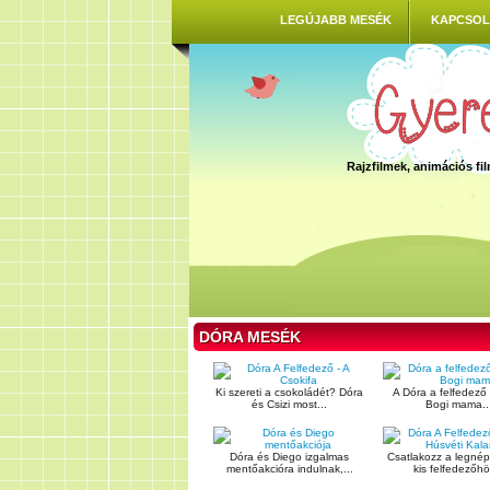
LEGÚJABB MESÉK
KAPCSOL
Rajzfilmek, animációs f
DÓRA MESÉK
Ki szereti a csokoládét? Dóra
A Dóra a felfedező 
és Csizi most...
Bogi mama..
Dóra és Diego izgalmas
Csatlakozz a legné
mentőakcióra indulnak,...
kis felfedezőhö