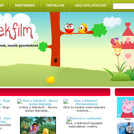
AT
PARTNEREK
TARTALOM
JOGI NYILATKOZAT
ilmek, mesék gyerekeknek
– Bogi-
A Dóra a felfedező – Benny
Dóra és barátai erdei kalandra
.
lyukas léghajója...
indulnak,...
Peppa
Dóra, a felfedező legújabb
pszerűbb
kalandjában cowboy...
z...