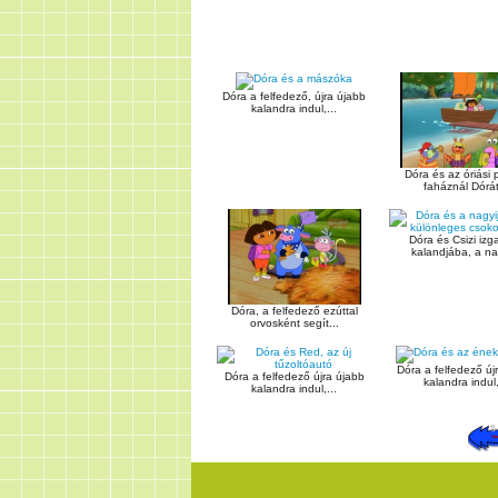
Dóra a felfedező, újra újabb
kalandra indul,...
Dóra és az óriási 
faháznál Dórát
Dóra és Csizi izg
kalandjába, a nag
Dóra, a felfedező ezúttal
orvosként segít...
Dóra a felfedező új
Dóra a felfedező újra újabb
kalandra indul,
kalandra indul,...