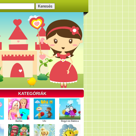
KATEGÓRIÁK
Barbie
Uki
Bogyó és Babóca