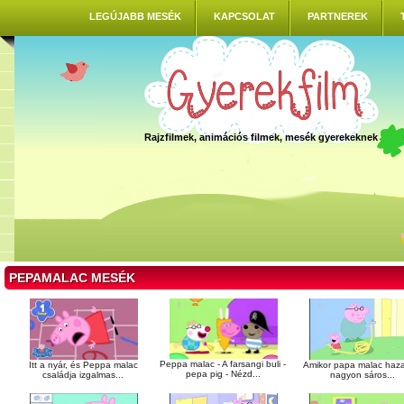
LEGÚJABB MESÉK
KAPCSOLAT
PARTNEREK
Rajzfilmek, animációs filmek, mesék gyerekeknek
PEPAMALAC MESÉK
Peppa malac - A farsangi buli -
Itt a nyár, és Peppa malac
Amikor papa malac haz
pepa pig - Nézd...
családja izgalmas...
nagyon sáros...