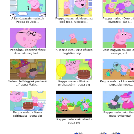
A kis rózsaszín malacok
Peppa malacnak kiesett az
Peppa malac - Dino bá
Peppa és Jolie...
első foga. A kiesett...
elveszett - Ez a...
Peppának és testvérének
Ki lesz a cica? ez a kérdés
Jolie nagyon csuklik, 
Jolienak meg kell...
foglalkoztatja...
zavarja, ezt...
Fedezd fel Nagyiék padlását
Peppa malac - Kloé az
Peppa malac - A kis kert
a Peppa Malac...
unokatesóm - pepa pig
- pepa pig mese...
Peppa malac - Mama
Peppa malac - Az álr
szülinapja - pepa pig
mese ovisoknak
Peppa malac- - Az ebéd -
pepa pig