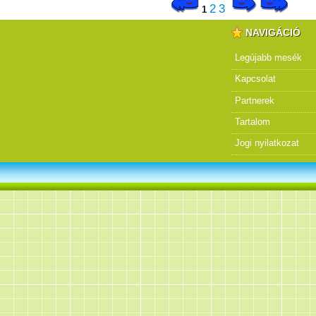
2
3
1
NAVIGÁCIÓ
Legújabb mesék
Kapcsolat
Partnerek
Tartalom
Jogi nyilatkozat