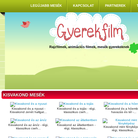
LEGÚJABB MESÉK
KAPCSOLAT
PARTNEREK
Rajzfilmek, animációs filmek, mesék gyerekeknek
KISVAKOND MESÉK
Kisvakond és a nyuszi -
Kisvakond és a tojás - régi,
Kisvakond és a hóembe
Kisvakond zenét hallgat...
klasszikus cseh...
havazás és tél -...
Kisvakond és az árvíz - régi,
Kisvakond az állatkertben -
Kisvakond mint fénykép
klasszikus cseh...
régi, klasszikus...
régi, klasszikus...