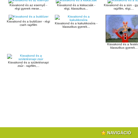
Kisvakond és az esernyő -
Kisvakond és a kiskacsák -
Kisvakond és a sün - g
régi gyerek mese...
régi, klasszikus...
rajzfilm, régi,...
Kisvakond és a buldózer - régi
Kisvakond és a kakukkosóra -
cseh rajzfilm
klasszikus gyerek...
Kisvakond és a festés
klasszikus gyerek...
Kisvakond és a születésnapi
zsúr - rajzfilm,...
NAVIGÁCIÓ