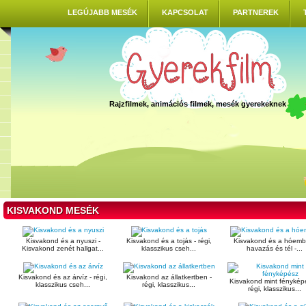
LEGÚJABB MESÉK
KAPCSOLAT
PARTNEREK
Rajzfilmek, animációs filmek, mesék gyerekeknek
KISVAKOND MESÉK
Kisvakond és a nyuszi -
Kisvakond és a tojás - régi,
Kisvakond és a hóembe
Kisvakond zenét hallgat...
klasszikus cseh...
havazás és tél -...
Kisvakond és az árvíz - régi,
Kisvakond az állatkertben -
Kisvakond mint fénykép
klasszikus cseh...
régi, klasszikus...
régi, klasszikus...