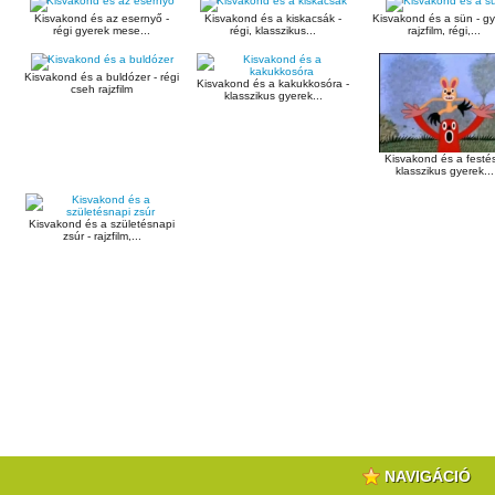
Kisvakond és az esernyő -
Kisvakond és a kiskacsák -
Kisvakond és a sün - g
régi gyerek mese...
régi, klasszikus...
rajzfilm, régi,...
Kisvakond és a buldózer - régi
Kisvakond és a kakukkosóra -
cseh rajzfilm
klasszikus gyerek...
Kisvakond és a festés
klasszikus gyerek...
Kisvakond és a születésnapi
zsúr - rajzfilm,...
NAVIGÁCIÓ