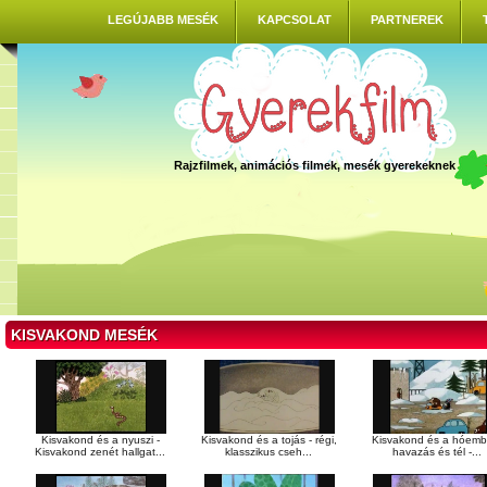
LEGÚJABB MESÉK
KAPCSOLAT
PARTNEREK
Rajzfilmek, animációs filmek, mesék gyerekeknek
KISVAKOND MESÉK
Kisvakond és a nyuszi -
Kisvakond és a tojás - régi,
Kisvakond és a hóembe
Kisvakond zenét hallgat...
klasszikus cseh...
havazás és tél -...