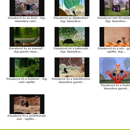
Kisvakond és az árvíz - régi,
Kisvakond az állatkertben -
Kisvakond mint fénykép
klasszikus cseh...
régi, klasszikus...
régi, klasszikus...
Kisvakond és az esernyő -
Kisvakond és a kiskacsák -
Kisvakond és a sün - g
régi gyerek mese...
régi, klasszikus...
rajzfilm, régi,...
Kisvakond és a buldózer - régi
Kisvakond és a kakukkosóra -
cseh rajzfilm
klasszikus gyerek...
Kisvakond és a festés
klasszikus gyerek...
Kisvakond és a születésnapi
zsúr - rajzfilm,...