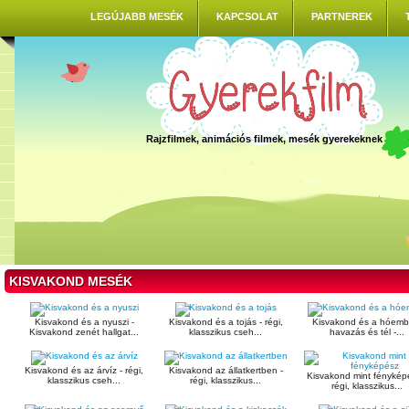
LEGÚJABB MESÉK
KAPCSOLAT
PARTNEREK
Rajzfilmek, animációs filmek, mesék gyerekeknek
KISVAKOND MESÉK
Kisvakond és a nyuszi -
Kisvakond és a tojás - régi,
Kisvakond és a hóembe
Kisvakond zenét hallgat...
klasszikus cseh...
havazás és tél -...
Kisvakond és az árvíz - régi,
Kisvakond az állatkertben -
Kisvakond mint fénykép
klasszikus cseh...
régi, klasszikus...
régi, klasszikus...