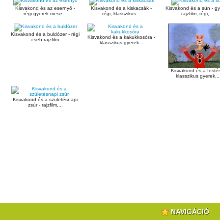
Kisvakond és az esernyő -
Kisvakond és a kiskacsák -
Kisvakond és a sün - g
régi gyerek mese...
régi, klasszikus...
rajzfilm, régi,...
Kisvakond és a buldózer - régi
Kisvakond és a kakukkosóra -
cseh rajzfilm
klasszikus gyerek...
Kisvakond és a festés
klasszikus gyerek...
Kisvakond és a születésnapi
zsúr - rajzfilm,...
NAVIGÁCIÓ