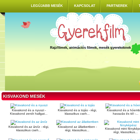
LEGÚJABB MESÉK
KAPCSOLAT
PARTNEREK
Rajzfilmek, animációs filmek, mesék gyerekeknek
KISVAKOND MESÉK
Kisvakond és a nyuszi -
Kisvakond és a tojás - régi,
Kisvakond és a hóembe
Kisvakond zenét hallgat...
klasszikus cseh...
havazás és tél -...
Kisvakond és az árvíz - régi,
Kisvakond az állatkertben -
Kisvakond mint fénykép
klasszikus cseh...
régi, klasszikus...
régi, klasszikus...