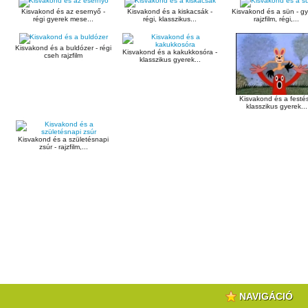
Kisvakond és az esernyő -
Kisvakond és a kiskacsák -
Kisvakond és a sün - g
régi gyerek mese...
régi, klasszikus...
rajzfilm, régi,...
Kisvakond és a buldózer - régi
Kisvakond és a kakukkosóra -
cseh rajzfilm
klasszikus gyerek...
Kisvakond és a festés
klasszikus gyerek...
Kisvakond és a születésnapi
zsúr - rajzfilm,...
NAVIGÁCIÓ