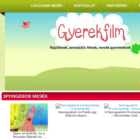
LEGÚJABB MESÉK
KAPCSOLAT
PARTNEREK
Rajzfilmek, animációs filmek, mesék gyerekeknek
SPONGEBOB MESÉK
Spongyabob és Patrik egy
A Spongyabob Kockana
különös klubot...
– Abnormális című..
Vajon mi történik, ha a
Rozsdás Rákolló és...