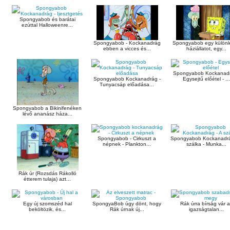
Spongyabob és barátai
ezúttal Halloweenre...
Spongyabob - Kockanadrág
Spongyabob egy különl
ebben a vicces és...
háziállatot, egy...
Spongyabob Kockanadr
Spongyabob Kockanadrág -
Egysejtű előétel - ..
Tunyacsáp előadása...
Spongyabob a Bikinifenéken
lévő ananász háza...
Spongyabob - Cirkuszt a
Spongyabob Kockanadrá
népnek - Plankton...
szálka - Munka...
Rák úr (Rozsdás Rákolló
étterem tulaja) azt...
Egy új szomszéd hal
SpongyaBob úgy dönt, hogy
Rák úrra bírság vár 
beköltözik, és...
Rák úrnak új...
igazságtalan...