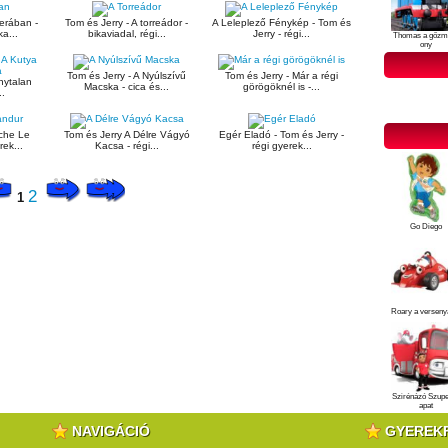
erában -
Tom és Jerry - A torreádor -
A Leleplező Fénykép - Tom és
a...
bikaviadal, régi...
Jerry - régi...
Thomas a gőzm
ony
Tom és Jerry - A Nyúlszívű
Tom és Jerry - Már a régi
nytalan
Macska - cica és...
görögöknél is -...
..
uche Le
Tom és Jerry A Délre Vágyó
Egér Eladó - Tom és Jerry -
rek...
Kacsa - régi...
régi gyerek...
2
1
Go Diego
Roary a verseny
Szirénázó Szup
apat
NAVIGÁCIÓ
GYEREK