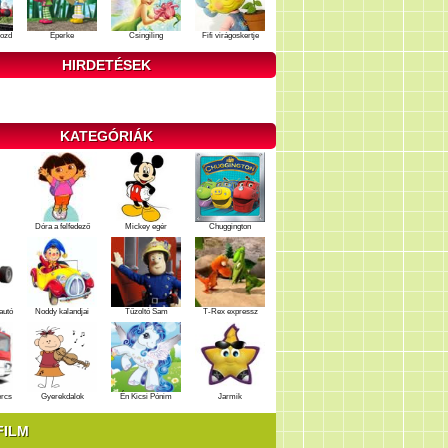
ozd
Eperke
Csingiling
Fifi virágoskertje
HIRDETÉSEK
KATEGÓRIÁK
Dóra a felfedező
Mickey egér
Chuggington
autó
Noddy kalandjai
Tűzoltó Sam
T-Rex expressz
ercs
Gyerekdalok
Én Kicsi Pónim
Jarmik
FILM