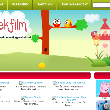
AT
PARTNEREK
TARTALOM
JOGI NYILATKOZAT
ilmek, mesék gyerekeknek
kezet -
Le király Durmolo - Tom és
Tom és Jerry - Rostonsült -
gi...
Jerry - klasszikus...
klasszikus macska...
Peppa
rry - régi
Tom és Cherie - Tom és Jerry -
A láthatatlan kiscica - Tom és
régi gyerek...
Jerry -...