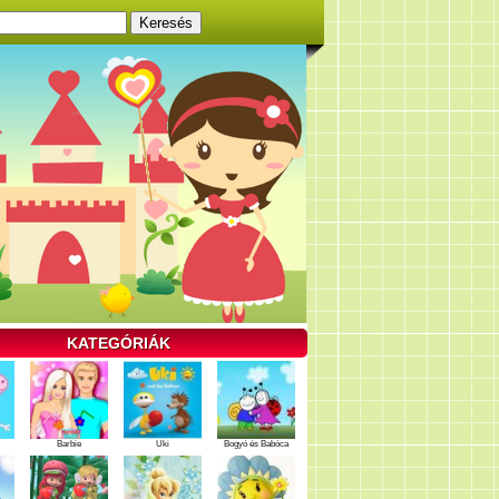
KATEGÓRIÁK
Barbie
Uki
Bogyó és Babóca