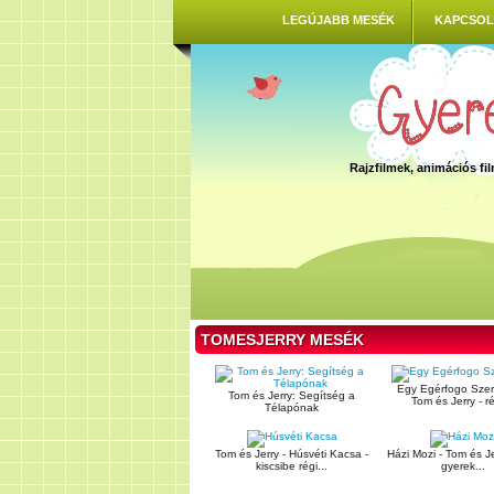
LEGÚJABB MESÉK
KAPCSOL
Rajzfilmek, animációs f
TOMESJERRY MESÉK
Egy Egérfogo Szer
Tom és Jerry: Segítség a
Tom és Jerry - ré
Télapónak
Tom és Jerry - Húsvéti Kacsa -
Házi Mozi - Tom és Je
kiscsibe régi...
gyerek...