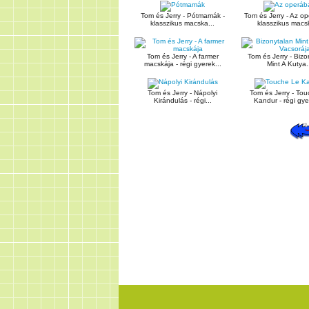
Tom és Jerry - Pótmamák -
Tom és Jerry - Az op
klasszikus macska...
klasszikus macsk
Tom és Jerry - A farmer
Tom és Jerry - Bizo
macskája - régi gyerek...
Mint A Kutya.
Tom és Jerry - Nápolyi
Tom és Jerry - To
Kirándulás - régi...
Kandur - régi gye